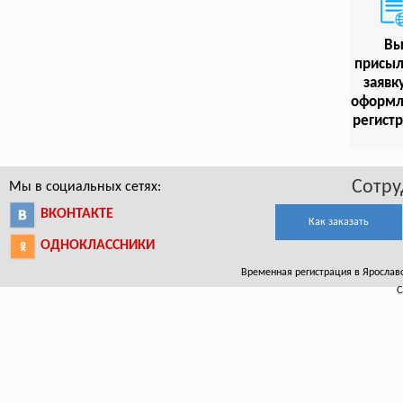
В
присыл
заявк
оформл
регист
Сотру
Мы в социальных сетях:
ВКОНТАКТЕ
Как заказать
ОДНОКЛАССНИКИ
Временная регистрация в Ярославско
С