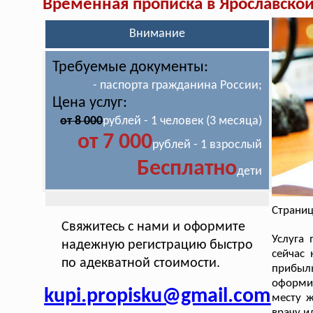
Временная прописка в Ярославской
Внимание
Требуемые документы:
- паспорта гражданина России;
Цена услуг:
от 8 000
рублей - 1 человек (3 месяца)
от 7 000
рублей - 1 взрослый
Бесплатно
дети
Страниц
Свяжитесь с нами и оформите
Услуга
надежную регистрацию быстро
сейчас
по адекватной стоимости.
прибыль
оформит
kupi.propisku@gmail.com
месту ж
врачу и