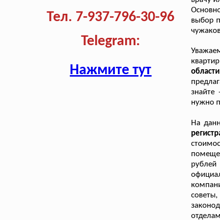
Основно
Тел. 7-937-796-30-96
выбор п
чужаков
Telegram:
Уважае
кварти
Нажмите тут
област
предла
знайте 
нужно п
На дан
регист
стоимо
помещен
рублей
официа
компан
совет
законо
отдела