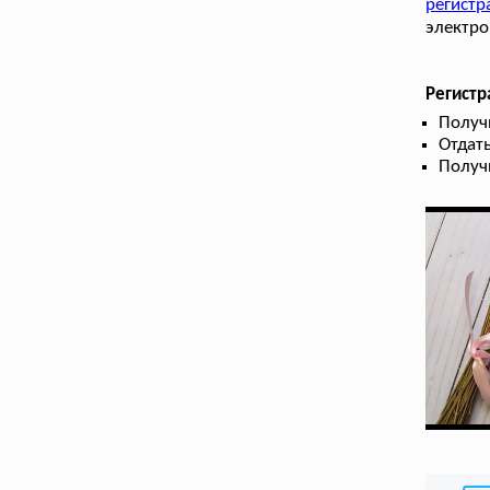
регист
электро
Регист
Получ
Отдать
Получ