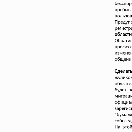
бесспо
пребыва
пользов
Предуп
регист
области
Обрати
профес
изменен
общении
Сделат
жуликов
обязате
будет 
миграц
офици
зареги
"бума
собесед
На это